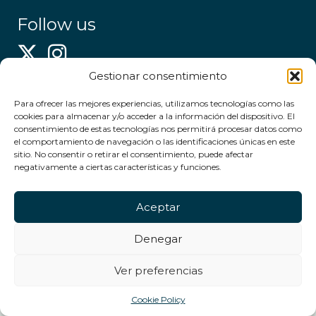
Follow us
Gestionar consentimiento
This website is part of the project PID2022-141751OB-
I00,
Para ofrecer las mejores experiencias, utilizamos tecnologías como las
financed by MCIN/AEI/10.13039/501100011033/FEDER,
cookies para almacenar y/o acceder a la información del dispositivo. El
consentimiento de estas tecnologías nos permitirá procesar datos como
UE.
el comportamiento de navegación o las identificaciones únicas en este
sitio. No consentir o retirar el consentimiento, puede afectar
negativamente a ciertas características y funciones.
Aceptar
Denegar
Ver preferencias
Cookie Policy