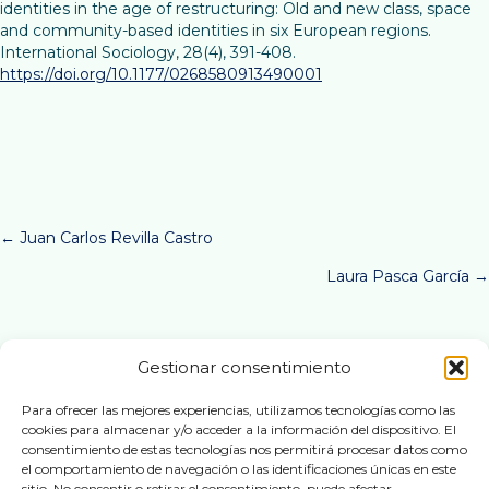
identities in the age of restructuring: Old and new class, space
and community-based identities in six European regions.
International Sociology, 28(4), 391-408.
https://doi.org/10.1177/0268580913490001
Posts
← Juan Carlos Revilla Castro
Laura Pasca García →
navigation
Gestionar consentimiento
Active U
Para ofrecer las mejores experiencias, utilizamos tecnologías como las
cookies para almacenar y/o acceder a la información del dispositivo. El
Síguenos en
consentimiento de estas tecnologías nos permitirá procesar datos como
el comportamiento de navegación o las identificaciones únicas en este
sitio. No consentir o retirar el consentimiento, puede afectar